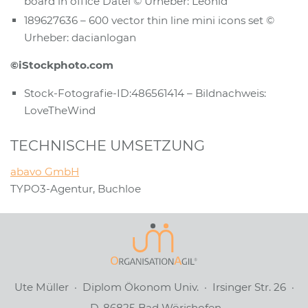
board in office Datei © Urheber: Leonid
189627636 – 600 vector thin line mini icons set ©
Urheber: dacianlogan
©iStockphoto.com
Stock-Fotografie-ID:486561414 – Bildnachweis:
LoveTheWind
TECHNISCHE UMSETZUNG
abavo GmbH
TYPO3-Agentur, Buchloe
Ute Müller · Diplom Ökonom Univ. · Irsinger Str. 26 ·
D-86825 Bad Wörishofen